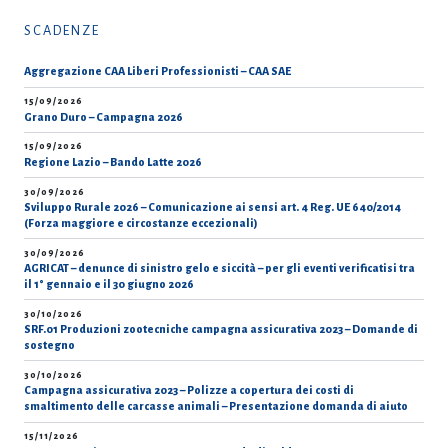
SCADENZE
Aggregazione CAA Liberi Professionisti – CAA SAE
15/09/2026
Grano Duro – Campagna 2026
15/09/2026
Regione Lazio – Bando Latte 2026
30/09/2026
Sviluppo Rurale 2026 – Comunicazione ai sensi art. 4 Reg. UE 640/2014
(Forza maggiore e circostanze eccezionali)
30/09/2026
AGRICAT – denunce di sinistro gelo e siccità – per gli eventi verificatisi tra
il 1° gennaio e il 30 giugno 2026
30/10/2026
SRF.01 Produzioni zootecniche campagna assicurativa 2023 – Domande di
sostegno
30/10/2026
Campagna assicurativa 2023 – Polizze a copertura dei costi di
smaltimento delle carcasse animali – Presentazione domanda di aiuto
15/11/2026