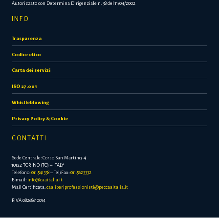
Autorizzato con Determina Dirigenziale n. 38 del 11/04/2002
INFO
Trasparenza
Codice etico
Carta dei servizi
ISO 27.001
Whistleblowing
Privacy Policy & Cookie
CONTATTI
Sede Centrale: Corso San Martino, 4
10122 TORINO (TO) – ITALY
Telefono:
011.541338
– Tel/Fax:
011.5623332
E-mail:
info@caaitalia.it
Mail Certificata:
caaliberiprofessionisti@peccaaitalia.it
P.IVA 08268610014