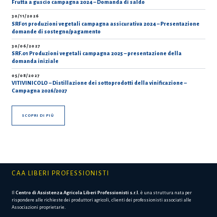
Frutta a guscio campagna 2024 – Domanda di saldo
30/11/2026
SRF01 produzioni vegetali campagna assicurativa 2024 – Presentazione
domande di sostegno/pagamento
30/06/2027
SRF.01 Produzioni vegetali campagna 2025 – presentazione della
domanda iniziale
05/08/2027
VITIVINICOLO – Distillazione dei sottoprodotti della vinificazione –
Campagna 2026/2027
SCOPRI DI PIÙ
CAA LIBERI PROFESSIONISTI
Il
Centro di Assistenza Agricola Liberi Professionisti s.r.l.
è una struttura nata per
rispondere alle richieste dei produttori agricoli, clienti dei professionisti associati alle
Associazioni proprietarie.