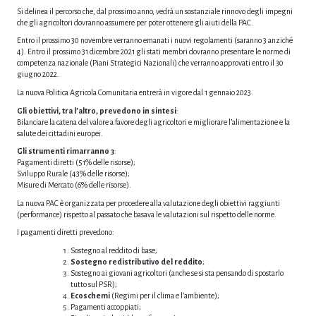
Si delinea il percorso che, dal prossimo anno, vedrà un sostanziale rinnovo degli impegni
che gli agricoltori dovranno assumere per poter ottenere gli aiuti della PAC.
Entro il prossimo 30 novembre verranno emanati i nuovi regolamenti (saranno 3 anziché
4). Entro il prossimo 31 dicembre 2021 gli stati membri dovranno presentare le norme di
competenza nazionale (Piani Strategici Nazionali) che verranno approvati entro il 30
giugno 2022.
La nuova Politica Agricola Comunitaria entrerà in vigore dal 1 gennaio 2023.
Gli obiettivi, tra l’altro, prevedono in sintesi
:
Bilanciare la catena del valore a favore degli agricoltori e migliorare l’alimentazione e la
salute dei cittadini europei.
Gli strumenti rimarranno 3
:
Pagamenti diretti (51% delle risorse);
Sviluppo Rurale (43% delle risorse);
Misure di Mercato (6% delle risorse).
La nuova PAC è organizzata per procedere alla valutazione degli obiettivi raggiunti
(performance) rispetto al passato che basava le valutazioni sul rispetto delle norme.
I pagamenti diretti prevedono:
Sostegno al reddito di base;
Sostegno redistributivo del reddito
;
Sostegno ai giovani agricoltori (anche se si sta pensando di spostarlo
tutto sul PSR);
Ecoschemi
(Regimi per il clima e l’ambiente);
Pagamenti accoppiati;