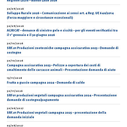
Regione Lazio – Bando Latte 2026
30/09/2026
Sviluppo Rurale 2026 – Comunicazione ai sensi art. 4 Reg. UE 640/2014
(Forza maggiore e circostanze eccezionali)
30/09/2026
AGRICAT – denunce di sinistro gelo e siccità – per gli eventi verificatisi tra
il 1° gennaio e il 30 giugno 2026
30/10/2026
SRF.01 Produzioni zootecniche campagna assicurativa 2023 – Domande di
sostegno
30/10/2026
Campagna assicurativa 2023 – Polizze a copertura dei costi di
smaltimento delle carcasse animali – Presentazione domanda di aiuto
15/11/2026
Frutta a guscio campagna 2024 – Domanda di saldo
30/11/2026
SRF01 produzioni vegetali campagna assicurativa 2024 – Presentazione
domande di sostegno/pagamento
30/06/2027
SRF.01 Produzioni vegetali campagna 2025 – presentazione della
domanda iniziale
05/08/2027