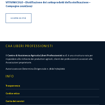
VITIVINICOLO – Distillazione dei sottoprodotti della vinificazione –
Campagna 2026/2027
SCOPRI DI PIÙ
CAA LIBERI PROFESSIONISTI
Il
Centro di Assistenza Agricola Liberi Professionisti s.r.l.
è una struttura nata per
rispondere alle richieste dei produttori agricoli, clienti dei professionisti associati alle
Associazioni proprietarie.
Autorizzato con Determina Dirigenziale n. 38 del 11/04/2002
INFO
Trasparenza
Codice etico
Carta dei servizi