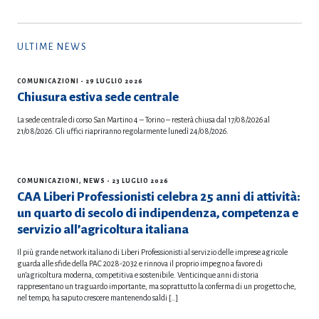
ULTIME NEWS
COMUNICAZIONI
- 29 LUGLIO 2026
Chiusura estiva sede centrale
La sede centrale di corso San Martino 4 – Torino – resterà chiusa dal 17/08/2026 al
21/08/2026. Gli uffici riapriranno regolarmente lunedì 24/08/2026.
COMUNICAZIONI
,
NEWS
- 23 LUGLIO 2026
CAA Liberi Professionisti celebra 25 anni di attività:
un quarto di secolo di indipendenza, competenza e
servizio all’agricoltura italiana
Il più grande network italiano di Liberi Professionisti al servizio delle imprese agricole
guarda alle sfide della PAC 2028-2032 e rinnova il proprio impegno a favore di
un’agricoltura moderna, competitiva e sostenibile. Venticinque anni di storia
rappresentano un traguardo importante, ma soprattutto la conferma di un progetto che,
nel tempo, ha saputo crescere mantenendo saldi […]