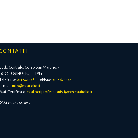
CONTATTI
Sede Centrale: Corso San Martino, 4
10122 TORINO (TO) – ITALY
Telefono:
011.541338
– Tel/Fax:
011.5623332
E-mail:
info@caaitalia.it
Mail Certificata:
caaliberiprofessionisti@peccaaitalia.it
P.IVA 08268610014