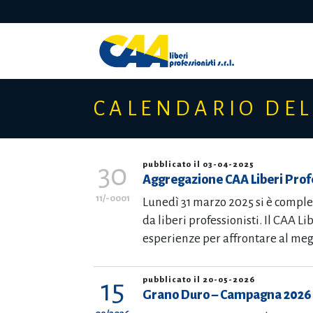
Skip
to
content
CALENDARIO DEL
30
pubblicato il 03-04-2025
Aggregazione CAA Liberi Profe
11/-0001
Lunedì 31 marzo 2025 si è comple
da liberi professionisti. Il CAA L
esperienze per affrontare al megl
15
pubblicato il 20-05-2026
Grano Duro – Campagna 2026