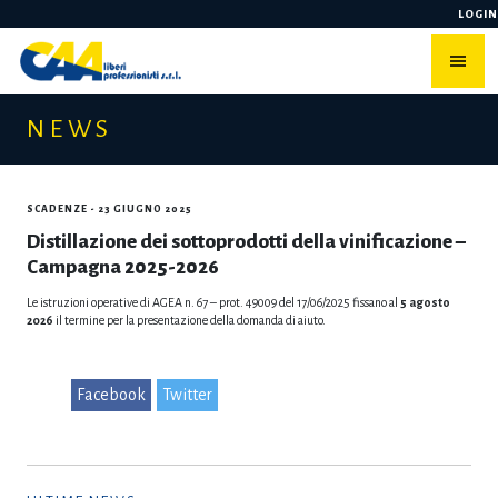
Skip
LOGIN
to
content
NEWS
SCADENZE
- 23 GIUGNO 2025
Distillazione dei sottoprodotti della vinificazione –
Campagna 2025-2026
Le istruzioni operative di AGEA n. 67 – prot. 49009 del 17/06/2025 fissano al
5 agosto
2026
il termine per la presentazione della domanda di aiuto.
Facebook
Twitter