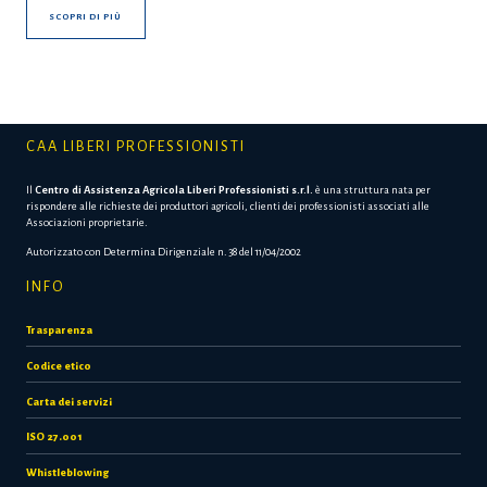
SCOPRI DI PIÙ
CAA LIBERI PROFESSIONISTI
Il
Centro di Assistenza Agricola Liberi Professionisti s.r.l.
è una struttura nata per
rispondere alle richieste dei produttori agricoli, clienti dei professionisti associati alle
Associazioni proprietarie.
Autorizzato con Determina Dirigenziale n. 38 del 11/04/2002
INFO
Trasparenza
Codice etico
Carta dei servizi
ISO 27.001
Whistleblowing