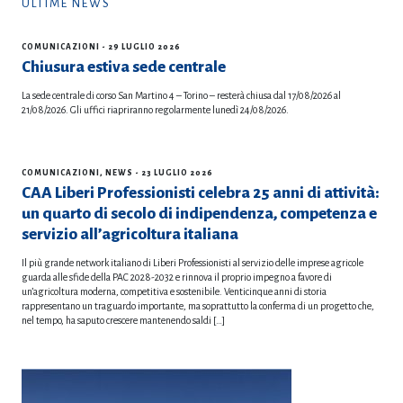
ULTIME NEWS
COMUNICAZIONI
- 29 LUGLIO 2026
Chiusura estiva sede centrale
La sede centrale di corso San Martino 4 – Torino – resterà chiusa dal 17/08/2026 al
21/08/2026. Gli uffici riapriranno regolarmente lunedì 24/08/2026.
COMUNICAZIONI
,
NEWS
- 23 LUGLIO 2026
CAA Liberi Professionisti celebra 25 anni di attività:
un quarto di secolo di indipendenza, competenza e
servizio all’agricoltura italiana
Il più grande network italiano di Liberi Professionisti al servizio delle imprese agricole
guarda alle sfide della PAC 2028-2032 e rinnova il proprio impegno a favore di
un’agricoltura moderna, competitiva e sostenibile. Venticinque anni di storia
rappresentano un traguardo importante, ma soprattutto la conferma di un progetto che,
nel tempo, ha saputo crescere mantenendo saldi […]