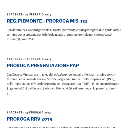
SCADENZE
- 26 FEBBRAIO 2015
REG. PIEMONTE – PROROGA MIS. 132
Con determinazione dirigenziale n. 89 del 25/02/2015 è stato prorogato al 10 aprile 2015 il
termine per la presentazione delle domande di pagamento (telematiche e cartacee)
misura 132, anno 2014.
SCADENZE
- 26 FEBBRAIO 2015
PROROGA PRESENTAZIONE PAP
Con Decreto Ministeriale n. 12710 del 25/02/2015, sono stati differiti al 1 ottobre 2015 il
termine per la presentazione al SIB dei Programmi Annuali delle Preparazioni (PAP),
delle importazioni (PAI) e delle produzioni d’Acquacoltura (PAPA), inizialmente fissato al
31 gennaio 2015 dal Decreto 3 febbraio 2014 n. 7869, e il termine per la presentazione in
[…]
SCADENZE
- 23 FEBBRAIO 2015
PROROGA RRV 2015