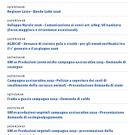
15/09/2026
Regione Lazio – Bando Latte 2026
30/09/2026
Sviluppo Rurale 2026 – Comunicazione ai sensi art. 4 Reg. UE 640/2014
(Forza maggiore e circostanze eccezionali)
30/09/2026
AGRICAT – denunce di sinistro gelo e siccità – per gli eventi verificatisi tra
il 1° gennaio e il 30 giugno 2026
30/10/2026
SRF.01 Produzioni zootecniche campagna assicurativa 2023 – Domande di
sostegno
30/10/2026
Campagna assicurativa 2023 – Polizze a copertura dei costi di
smaltimento delle carcasse animali – Presentazione domanda di aiuto
15/11/2026
Frutta a guscio campagna 2024 – Domanda di saldo
30/11/2026
SRF01 produzioni vegetali campagna assicurativa 2024 – Presentazione
domande di sostegno/pagamento
30/06/2027
SRF.01 Produzioni vegetali campagna 2025 – presentazione della