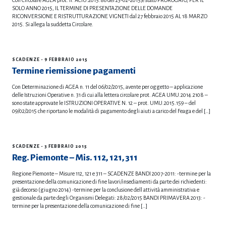
Con Circolare AGEA prot. n. ACIU.2015.86 del 23-02-2015,è stato PROROGATO, PER IL
SOLO ANNO 2015, IL TERMINE DI PRESENTAZIONE DELLE DOMANDE
RICONVERSIONE E RISTRUTTURAZIONE VIGNETI dal 27 febbraio 2015 AL 18 MARZO
2015. Si allega la suddetta Circolare.
SCADENZE
- 9 FEBBRAIO 2015
Termine riemissione pagamenti
Con Determinazione di AGEA n. 11 del 06/02/2015, avente per oggetto – applicazione
delle Istruzioni Operative n. 31 di cui alla lettera circolare prot. AGEA UMU.2014.2108 –
sono state approvate le ISTRUZIONI OPERATIVE N. 12 – prot. UMU.2015.159 – del
09/02/2015 che riportano le modalità di pagamento degli aiuti a carico del Feaga e del […]
SCADENZE
- 3 FEBBRAIO 2015
Reg. Piemonte – Mis. 112, 121, 311
Regione Piemonte – Misure 112, 121 e 311 – SCADENZE BANDI 2007-2011: -termine per la
presentazione della comunicazione di fine lavori/insediamenti da parte dei richiedenti:
già decorso (giugno 2014) -termine per la conclusione dell attività amministrativa e
gestionale da parte degli Organismi Delegati: 28/02/2015 BANDI PRIMAVERA 2013: -
termine per la presentazione della comunicazione di fine […]