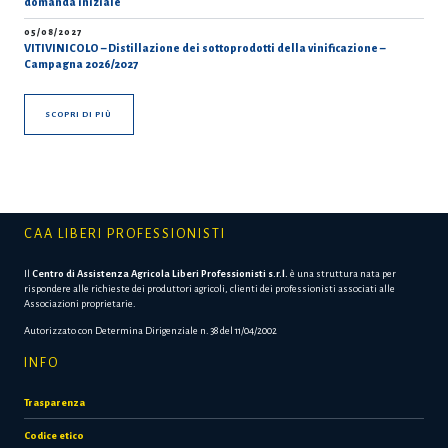
domanda iniziale
05/08/2027
VITIVINICOLO – Distillazione dei sottoprodotti della vinificazione –
Campagna 2026/2027
SCOPRI DI PIÙ
CAA LIBERI PROFESSIONISTI
Il
Centro di Assistenza Agricola Liberi Professionisti s.r.l.
è una struttura nata per
rispondere alle richieste dei produttori agricoli, clienti dei professionisti associati alle
Associazioni proprietarie.
Autorizzato con Determina Dirigenziale n. 38 del 11/04/2002
INFO
Trasparenza
Codice etico