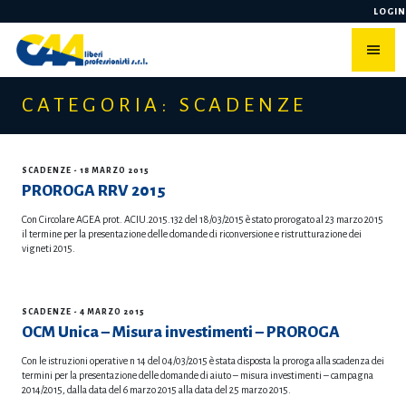
Skip
LOGIN
to
content
CATEGORIA: SCADENZE
SCADENZE
- 18 MARZO 2015
PROROGA RRV 2015
Con Circolare AGEA prot. ACIU.2015.132 del 18/03/2015 è stato prorogato al 23 marzo 2015
il termine per la presentazione delle domande di riconversione e ristrutturazione dei
vigneti 2015.
SCADENZE
- 4 MARZO 2015
OCM Unica – Misura investimenti – PROROGA
Con le istruzioni operative n 14 del 04/03/2015 è stata disposta la proroga alla scadenza dei
termini per la presentazione delle domande di aiuto – misura investimenti – campagna
2014/2015, dalla data del 6 marzo 2015 alla data del 25 marzo 2015.