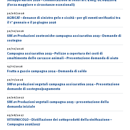
Sviluppo Rurale 2026 – Comunicazione ai sensi art. 4 Reg. UE 640/2014
(Forza maggiore e circostanze eccezionali)
30/09/2026
AGRICAT – denunce di sinistro gelo e siccità – per gli eventi verificatisi tra
il 1° gennaio e il 30 giugno 2026
30/10/2026
SRF.01 Produzioni zootecniche campagna assicurativa 2023 – Domande di
sostegno
30/10/2026
Campagna assicurativa 2023 – Polizze a copertura dei costi di
smaltimento delle carcasse animali – Presentazione domanda di aiuto
15/11/2026
Frutta a guscio campagna 2024 – Domanda di saldo
30/11/2026
SRF01 produzioni vegetali campagna assicurativa 2024 – Presentazione
domande di sostegno/pagamento
30/06/2027
SRF.01 Produzioni vegetali campagna 2025 – presentazione della
domanda iniziale
05/08/2027
VITIVINICOLO – Distillazione dei sottoprodotti della vinificazione –
Campagna 2026/2027