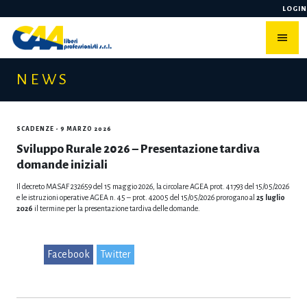
Skip
LOGIN
to
content
NEWS
SCADENZE
- 9 MARZO 2026
Sviluppo Rurale 2026 – Presentazione tardiva
domande iniziali
Il decreto MASAF 232659 del 15 maggio 2026, la circolare AGEA prot. 41793 del 15/05/2026
e le istruzioni operative AGEA n. 45 – prot. 42005 del 15/05/2026 prorogano al
25 luglio
2026
il termine per la presentazione tardiva delle domande.
Facebook
Twitter