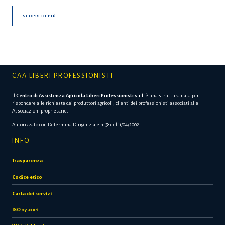
SCOPRI DI PIÙ
CAA LIBERI PROFESSIONISTI
Il
Centro di Assistenza Agricola Liberi Professionisti s.r.l.
è una struttura nata per
rispondere alle richieste dei produttori agricoli, clienti dei professionisti associati alle
Associazioni proprietarie.
Autorizzato con Determina Dirigenziale n. 38 del 11/04/2002
INFO
Trasparenza
Codice etico
Carta dei servizi
ISO 27.001