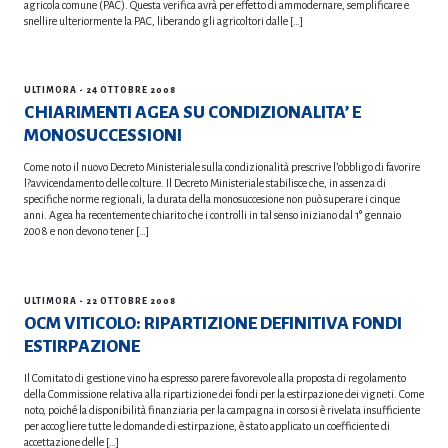
agricola comune (PAC). Questa verifica avrà per effetto di ammodernare, semplificare e
snellire ulteriormente la PAC, liberando gli agricoltori dalle […]
ULTIMORA
- 24 OTTOBRE 2008
CHIARIMENTI AGEA SU CONDIZIONALITA’ E
MONOSUCCESSIONI
Come noto il nuovo Decreto Ministeriale sulla condizionalità prescrive l’obbligo di favorire
l?avvicendamento delle colture. Il Decreto Ministeriale stabilisce che, in assenza di
specifiche norme regionali, la durata della monosuccesione non può superare i cinque
anni. Agea ha recentemente chiarito che i controlli in tal senso iniziano dal 1° gennaio
2008 e non devono tener […]
ULTIMORA
- 22 OTTOBRE 2008
OCM VITICOLO: RIPARTIZIONE DEFINITIVA FONDI
ESTIRPAZIONE
Il Comitato di gestione vino ha espresso parere favorevole alla proposta di regolamento
della Commissione relativa alla ripartizione dei fondi per la estirpazione dei vigneti. Come
noto, poiché la disponibilità finanziaria per la campagna in corso si è rivelata insufficiente
per accogliere tutte le domande di estirpazione, è stato applicato un coefficiente di
accettazione delle […]