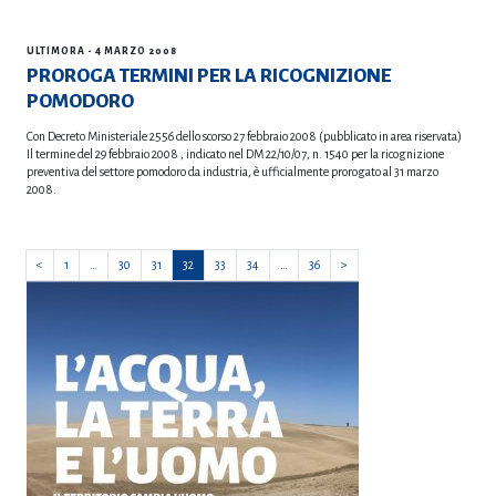
ULTIMORA
- 4 MARZO 2008
PROROGA TERMINI PER LA RICOGNIZIONE
POMODORO
Con Decreto Ministeriale 2556 dello scorso 27 febbraio 2008 (pubblicato in area riservata)
Il termine del 29 febbraio 2008 , indicato nel DM 22/10/07, n. 1540 per la ricognizione
preventiva del settore pomodoro da industria, è ufficialmente prorogato al 31 marzo
2008.
Navigazione
<
1
…
30
31
32
33
34
…
36
>
articoli