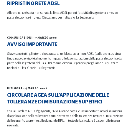
RIPRISTINO RETE ADSL
Alle ore 14.30 è stata ripristinata la linea ADSL per cui l’attività di segreteria a mezzo
posta elettronica è ripresa. Ci scusiamo per il disagio. La Segreteria
COMUNICAZIONI
- 7 MARZO 2008
AVVISO IMPORTANTE
Si avvisano tutti gli utenti che a causa di un blocco sulla linea ADSL (dalle ore 11.00 circa
fino a nuovo avviso) è al momento impossibile la consultazione della posta elettronica da
parte della segreteria del CAA. Per comunicazioni urgenti vi preghiamo di utilizzare i
telefoni o il fax. Grazie. La Segreteria
ULTIMORA
- 4 MARZO 2008
CIRCOLARE AGEA SULL’APPLICAZIONE DELLE
TOLLERANZE DI MISURAZIONE SUPERFICI
Con la Circolare ACIU n°332/2008, l’AGEA rende note alcune importanti novità in materia
di applicazione della tolleranza amministrativa e della tolleranza tecnica di misurazione
delle superfici a premio sulle domande RPU. Il testo della circolare è disponibile in area
riservata.