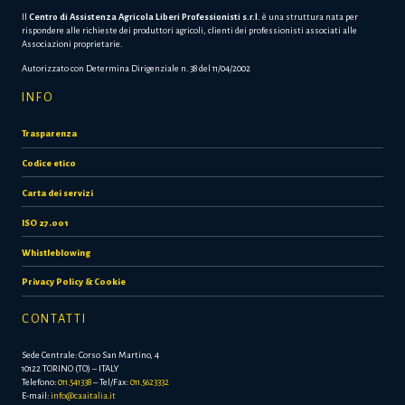
Il
Centro di Assistenza Agricola Liberi Professionisti s.r.l.
è una struttura nata per
rispondere alle richieste dei produttori agricoli, clienti dei professionisti associati alle
Associazioni proprietarie.
Autorizzato con Determina Dirigenziale n. 38 del 11/04/2002
INFO
Trasparenza
Codice etico
Carta dei servizi
ISO 27.001
Whistleblowing
Privacy Policy & Cookie
CONTATTI
Sede Centrale: Corso San Martino, 4
10122 TORINO (TO) – ITALY
Telefono:
011.541338
– Tel/Fax:
011.5623332
E-mail:
info@caaitalia.it