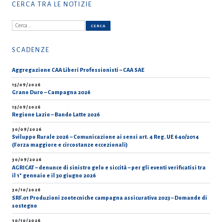
CERCA TRA LE NOTIZIE
Ricerca
per:
SCADENZE
Aggregazione CAA Liberi Professionisti – CAA SAE
15/09/2026
Grano Duro – Campagna 2026
15/09/2026
Regione Lazio – Bando Latte 2026
30/09/2026
Sviluppo Rurale 2026 – Comunicazione ai sensi art. 4 Reg. UE 640/2014
(Forza maggiore e circostanze eccezionali)
30/09/2026
AGRICAT – denunce di sinistro gelo e siccità – per gli eventi verificatisi tra
il 1° gennaio e il 30 giugno 2026
30/10/2026
SRF.01 Produzioni zootecniche campagna assicurativa 2023 – Domande di
sostegno
30/10/2026