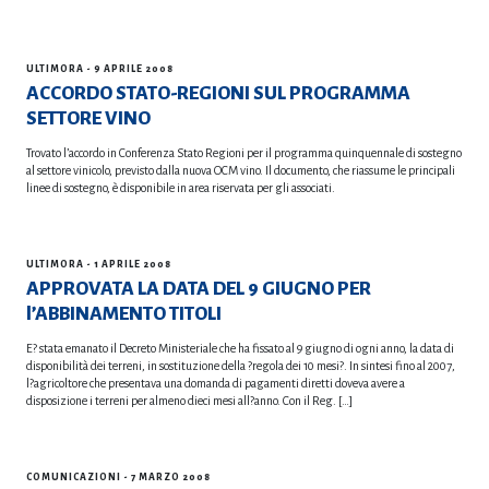
ULTIMORA
- 9 APRILE 2008
ACCORDO STATO-REGIONI SUL PROGRAMMA
SETTORE VINO
Trovato l’accordo in Conferenza Stato Regioni per il programma quinquennale di sostegno
al settore vinicolo, previsto dalla nuova OCM vino. Il documento, che riassume le principali
linee di sostegno, è disponibile in area riservata per gli associati.
ULTIMORA
- 1 APRILE 2008
APPROVATA LA DATA DEL 9 GIUGNO PER
l’ABBINAMENTO TITOLI
E? stata emanato il Decreto Ministeriale che ha fissato al 9 giugno di ogni anno, la data di
disponibilità dei terreni, in sostituzione della ?regola dei 10 mesi?. In sintesi fino al 2007,
l?agricoltore che presentava una domanda di pagamenti diretti doveva avere a
disposizione i terreni per almeno dieci mesi all?anno. Con il Reg. […]
COMUNICAZIONI
- 7 MARZO 2008