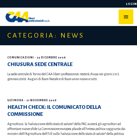
Skip
LOGIN
to
content
CATEGORIA: NEWS
COMUNICAZIONI
- 23 DICEMBRE 2008
CHIUSURA SEDE CENTRALE
La sede centrale di Torino del CAA liberi professionisti resterà chiusa nei giorni 2 e 5
gennaio 2009. Auguri di Buon Natale e di Buon anno nuovo a tutti.
ULTIMORA
- 21 NOVEMBRE 2008
HEALTH CHECK: IL COMUNICATO DELLA
COMMISSIONE
Agricoltura: la ?valutazione dello stato di salute? della PAC aiuterà gli agricoltori ad
affrontare nuove sfide La Commissione europea plaude all?intesa politica raggiunta dai
ministri dell?Agricoltura dell?UE sulla ?valutazione dello stato di salute? della politica