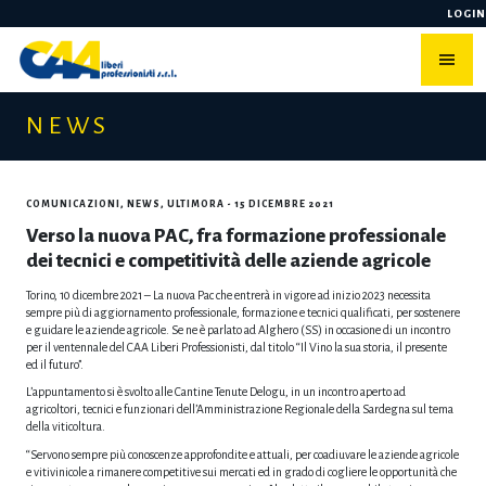
Skip
LOGIN
to
content
NEWS
COMUNICAZIONI
,
NEWS
,
ULTIMORA
- 15 DICEMBRE 2021
Verso la nuova PAC, fra formazione professionale
dei tecnici e competitività delle aziende agricole
Torino, 10 dicembre 2021 – La nuova Pac che entrerà in vigore ad inizio 2023 necessita
sempre più di aggiornamento professionale, formazione e tecnici qualificati, per sostenere
e guidare le aziende agricole. Se ne è parlato ad Alghero (SS) in occasione di un incontro
per il ventennale del CAA Liberi Professionisti, dal titolo “Il Vino la sua storia, il presente
ed il futuro”.
L’appuntamento si è svolto alle Cantine Tenute Delogu, in un incontro aperto ad
agricoltori, tecnici e funzionari dell’Amministrazione Regionale della Sardegna sul tema
della viticoltura.
“Servono sempre più conoscenze approfondite e attuali, per coadiuvare le aziende agricole
e vitivinicole a rimanere competitive sui mercati ed in grado di cogliere le opportunità che