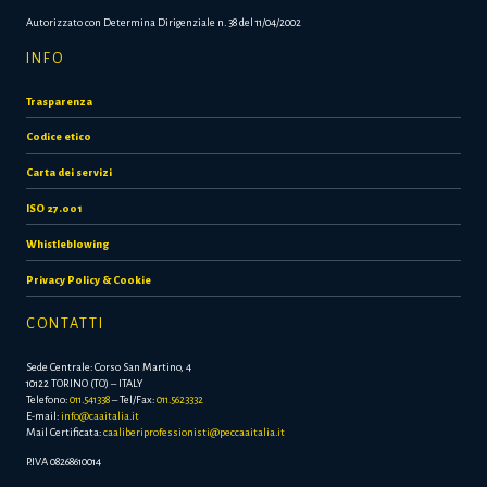
Autorizzato con Determina Dirigenziale n. 38 del 11/04/2002
INFO
Trasparenza
Codice etico
Carta dei servizi
ISO 27.001
Whistleblowing
Privacy Policy & Cookie
CONTATTI
Sede Centrale: Corso San Martino, 4
10122 TORINO (TO) – ITALY
Telefono:
011.541338
– Tel/Fax:
011.5623332
E-mail:
info@caaitalia.it
Mail Certificata:
caaliberiprofessionisti@peccaaitalia.it
P.IVA 08268610014