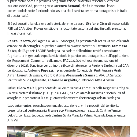
si presenteranno con le prossima programmazione” ha detto il responsabile tecnico
nazionale del CAA, perito agrario
Lorenzo Benanti
, che ha introdotto i lavori
presentando la società e ricordando la storia che l’ha vista per prima protagonista in Italia
di questa realtà.
Si è poi passati alla relazione sulla storia del vino, a cura di
Stefano Girardi
, responsabile
PSR del CAA Liberi Professionisti, che ha raccontato la storia del vino fin dalla preistoria,
fino ai giorni nostri.
Renzo Peretto
, dell’Agenzia LAORE Sardegna, ha presentato la realtà vitivinicola sarda
con dovizia di dettagli su superfici e varietà coltivate e presenti sul territorio.
Tommaso
Betza
, dell’Agenzia LAORE Sardegna, ha parlato delle ultime novità che vedranno
l’agricoltura in generale e quella vitivinicola in particolare, protagoniste nell’applicazione
dei Regolamenti Comunitari sulla nuova PAC 2022/2027 di recente emanazione (6
dicembre 2021). Sono intervenuti inoltre il coordinatore per la Regione Sardegna del CAA,
perito agrario,
Antonio Pigozzi
; il presidente del Collegio dei Periti Agrari e Periti
Agrari Laureati di Sassari,
Paolo Cattina
;
Alessandra Sanna
di ARGEA Servizio
Territoriale Sulcis-Iglesiente;
Antonello Arghittu
, direttore di ARGEA Sassari.
Infine,
Piero Maieli
, presidente della Commissione Agricoltura della Regione Sardegna,
- oltre a portare il saluto e gli auguri al CAA -, ha dichiarato la massima disponibilità ad
accogliere le proposte utili a migliorare e far crescere il settore agricolo in Sardegna.
L’appuntamento si è concluso con una degustazione di vini e prodotti del territorio,
presentata dal perito agrario,
Francesco Pinna
ed organizzata da Cantine Tenute
Delogu, con la partecipazione di Cantine Santa Maria La Palma, Azienda Desia e Tenute
Aini Vini.