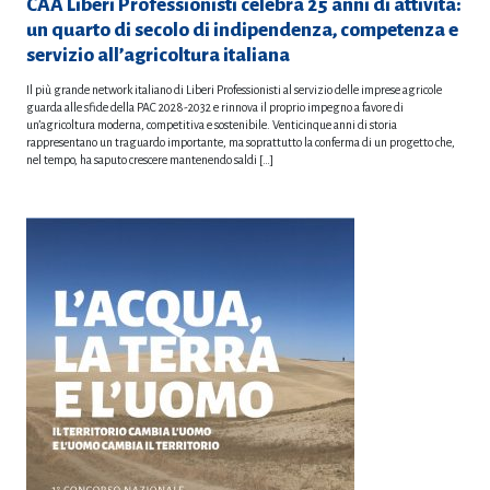
CAA Liberi Professionisti celebra 25 anni di attività:
un quarto di secolo di indipendenza, competenza e
servizio all’agricoltura italiana
Il più grande network italiano di Liberi Professionisti al servizio delle imprese agricole
guarda alle sfide della PAC 2028-2032 e rinnova il proprio impegno a favore di
un’agricoltura moderna, competitiva e sostenibile. Venticinque anni di storia
rappresentano un traguardo importante, ma soprattutto la conferma di un progetto che,
nel tempo, ha saputo crescere mantenendo saldi […]