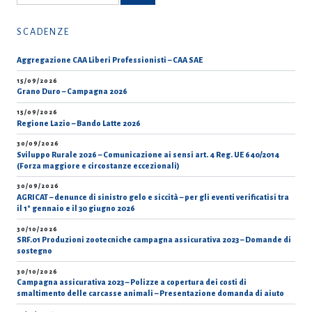
per:
SCADENZE
Aggregazione CAA Liberi Professionisti – CAA SAE
15/09/2026
Grano Duro – Campagna 2026
15/09/2026
Regione Lazio – Bando Latte 2026
30/09/2026
Sviluppo Rurale 2026 – Comunicazione ai sensi art. 4 Reg. UE 640/2014
(Forza maggiore e circostanze eccezionali)
30/09/2026
AGRICAT – denunce di sinistro gelo e siccità – per gli eventi verificatisi tra
il 1° gennaio e il 30 giugno 2026
30/10/2026
SRF.01 Produzioni zootecniche campagna assicurativa 2023 – Domande di
sostegno
30/10/2026
Campagna assicurativa 2023 – Polizze a copertura dei costi di
smaltimento delle carcasse animali – Presentazione domanda di aiuto