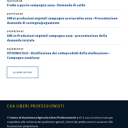
15/11/2026
Frutta a guscio campagna 2024 – Domanda di saldo
30/11/2026
SRF01 produzioni vegetali campagna assicurativa 2024 – Presentazione
domande di sostegno/pagamento
30/06/2027
SRF.01 Produzioni vegetali campagna 2025 – presentazione della
domanda iniziale
05/08/2027
VITIVINICOLO – Distillazione dei sottoprodotti della vinificazione –
Campagna 2026/2027
SCOPRI DI PIÙ
CAA LIBERI PROFESSIONISTI
Il
Centro di Assistenza Agricola Liberi Professionisti s.r.l.
è una struttura nata per
rispondere alle richieste dei produttori agricoli, clienti dei professionisti associati alle
Associazioni proprietarie.