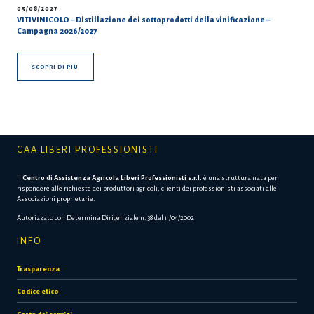
05/08/2027
VITIVINICOLO – Distillazione dei sottoprodotti della vinificazione –
Campagna 2026/2027
SCOPRI DI PIÙ
CAA LIBERI PROFESSIONISTI
Il
Centro di Assistenza Agricola Liberi Professionisti s.r.l.
è una struttura nata per
rispondere alle richieste dei produttori agricoli, clienti dei professionisti associati alle
Associazioni proprietarie.
Autorizzato con Determina Dirigenziale n. 38 del 11/04/2002
INFO
Trasparenza
Codice etico