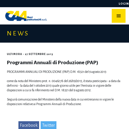
Skip
LOGIN
to
content
NEWS
ULTIMORA
- 27 SETTEMBRE 2013
Programmi Annuali di Produzione (PAP)
PROGRAMMI ANNUALI DI PRODUZIONE (PAP) D.M. 18321 del 9 agosto 2013:
come da nota del Ministero prot. n. 0046278 del 26/09/2013, è stata posticipata - a data da
definirsi - la data del 1 ottobre 2013 quale giorno utile per l?entrata in vigore delle
disposizioni a cui si fa riferimento nel D.M. 18321 del 9 agosto 2012.
Seguirà comunicazione del Ministero della nuova data in cui entreranno in vigore le
disposizioni relative ai Programmi Annuali di Produzione.
Facebook
Twitter