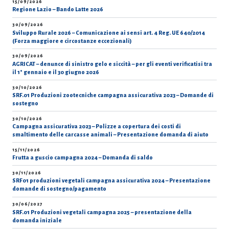
15/09/2026
Regione Lazio – Bando Latte 2026
30/09/2026
Sviluppo Rurale 2026 – Comunicazione ai sensi art. 4 Reg. UE 640/2014
(Forza maggiore e circostanze eccezionali)
30/09/2026
AGRICAT – denunce di sinistro gelo e siccità – per gli eventi verificatisi tra
il 1° gennaio e il 30 giugno 2026
30/10/2026
SRF.01 Produzioni zootecniche campagna assicurativa 2023 – Domande di
sostegno
30/10/2026
Campagna assicurativa 2023 – Polizze a copertura dei costi di
smaltimento delle carcasse animali – Presentazione domanda di aiuto
15/11/2026
Frutta a guscio campagna 2024 – Domanda di saldo
30/11/2026
SRF01 produzioni vegetali campagna assicurativa 2024 – Presentazione
domande di sostegno/pagamento
30/06/2027
SRF.01 Produzioni vegetali campagna 2025 – presentazione della
domanda iniziale