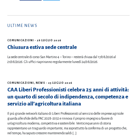
ULTIME NEWS
COMUNICAZIONI
- 29 LUGLIO 2026
Chiusura estiva sede centrale
La sede centrale di corso San Martino 4 – Torino – resterà chiusa dal 17/08/2026 al
21/08/2026. Gli uffici riapriranno regolarmente lunedì 24/08/2026.
COMUNICAZIONI
,
NEWS
- 23 LUGLIO 2026
CAA Liberi Professionisti celebra 25 anni di attività:
un quarto di secolo di indipendenza, competenza e
servizio all’agricoltura italiana
Il più grande network italiano di Liberi Professionisti al servizio delle imprese agricole
guarda alle sfide della PAC 2028-2032 e rinnova il proprio impegno a favore di
un’agricoltura moderna, competitiva e sostenibile. Venticinque anni di storia
rappresentano un traguardo importante, ma soprattutto la conferma di un progetto che,
nel tempo, ha saputo crescere mantenendo saldi […]