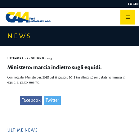
Skip
LOGIN
to
content
NEWS
ULTIMORA
- 12 GIUGNO 2015
Ministero: marcia indietro sugli equidi.
Con nota del Ministero n. 3635 del 11 giugno 2015 (in allegato) sono stati riammessi gli
equidi al pascolamento.
Facebook
Twitter
ULTIME NEWS