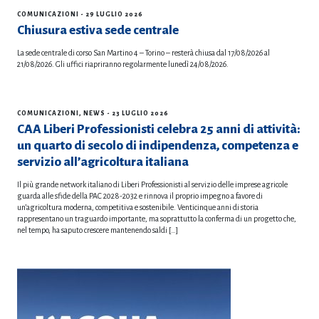
COMUNICAZIONI
- 29 LUGLIO 2026
Chiusura estiva sede centrale
La sede centrale di corso San Martino 4 – Torino – resterà chiusa dal 17/08/2026 al
21/08/2026. Gli uffici riapriranno regolarmente lunedì 24/08/2026.
COMUNICAZIONI
,
NEWS
- 23 LUGLIO 2026
CAA Liberi Professionisti celebra 25 anni di attività:
un quarto di secolo di indipendenza, competenza e
servizio all’agricoltura italiana
Il più grande network italiano di Liberi Professionisti al servizio delle imprese agricole
guarda alle sfide della PAC 2028-2032 e rinnova il proprio impegno a favore di
un’agricoltura moderna, competitiva e sostenibile. Venticinque anni di storia
rappresentano un traguardo importante, ma soprattutto la conferma di un progetto che,
nel tempo, ha saputo crescere mantenendo saldi […]