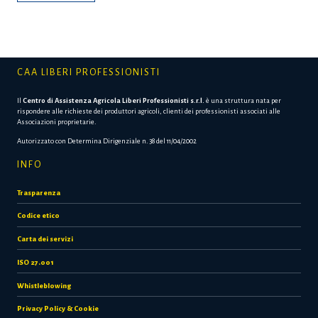
CAA LIBERI PROFESSIONISTI
Il
Centro di Assistenza Agricola Liberi Professionisti s.r.l.
è una struttura nata per
rispondere alle richieste dei produttori agricoli, clienti dei professionisti associati alle
Associazioni proprietarie.
Autorizzato con Determina Dirigenziale n. 38 del 11/04/2002
INFO
Trasparenza
Codice etico
Carta dei servizi
ISO 27.001
Whistleblowing
Privacy Policy & Cookie