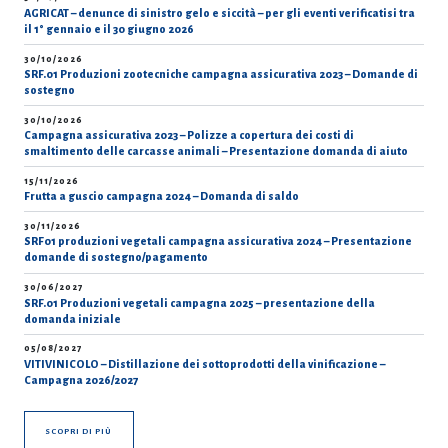
AGRICAT – denunce di sinistro gelo e siccità – per gli eventi verificatisi tra
il 1° gennaio e il 30 giugno 2026
30/10/2026
SRF.01 Produzioni zootecniche campagna assicurativa 2023 – Domande di
sostegno
30/10/2026
Campagna assicurativa 2023 – Polizze a copertura dei costi di
smaltimento delle carcasse animali – Presentazione domanda di aiuto
15/11/2026
Frutta a guscio campagna 2024 – Domanda di saldo
30/11/2026
SRF01 produzioni vegetali campagna assicurativa 2024 – Presentazione
domande di sostegno/pagamento
30/06/2027
SRF.01 Produzioni vegetali campagna 2025 – presentazione della
domanda iniziale
05/08/2027
VITIVINICOLO – Distillazione dei sottoprodotti della vinificazione –
Campagna 2026/2027
SCOPRI DI PIÙ