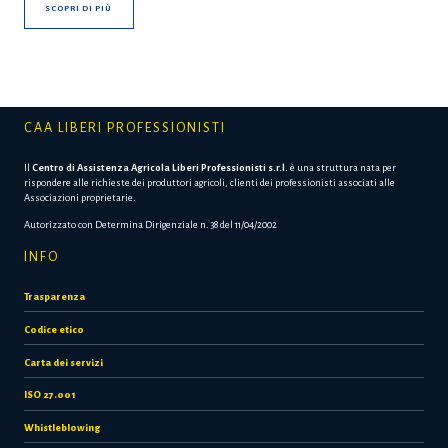
SCOPRI DI PIÙ
CAA LIBERI PROFESSIONISTI
Il
Centro di Assistenza Agricola Liberi Professionisti s.r.l.
è una struttura nata per
rispondere alle richieste dei produttori agricoli, clienti dei professionisti associati alle
Associazioni proprietarie.
Autorizzato con Determina Dirigenziale n. 38 del 11/04/2002
INFO
Trasparenza
Codice etico
Carta dei servizi
ISO 27.001
Whistleblowing