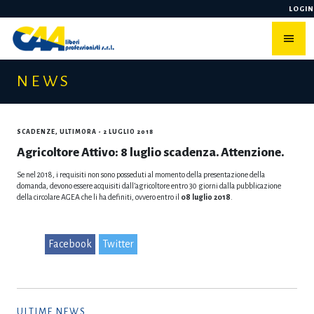
Skip
LOGIN
to
content
NEWS
SCADENZE
,
ULTIMORA
- 2 LUGLIO 2018
Agricoltore Attivo: 8 luglio scadenza. Attenzione.
Se nel 2018, i requisiti non sono posseduti al momento della presentazione della
domanda, devono essere acquisiti dall’agricoltore entro 30 giorni dalla pubblicazione
della circolare AGEA che li ha definiti, ovvero entro il
08 luglio 2018
.
Facebook
Twitter
ULTIME NEWS