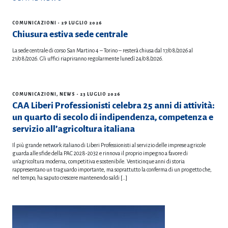
COMUNICAZIONI
- 29 LUGLIO 2026
Chiusura estiva sede centrale
La sede centrale di corso San Martino 4 – Torino – resterà chiusa dal 17/08/2026 al
21/08/2026. Gli uffici riapriranno regolarmente lunedì 24/08/2026.
COMUNICAZIONI
,
NEWS
- 23 LUGLIO 2026
CAA Liberi Professionisti celebra 25 anni di attività:
un quarto di secolo di indipendenza, competenza e
servizio all’agricoltura italiana
Il più grande network italiano di Liberi Professionisti al servizio delle imprese agricole
guarda alle sfide della PAC 2028-2032 e rinnova il proprio impegno a favore di
un’agricoltura moderna, competitiva e sostenibile. Venticinque anni di storia
rappresentano un traguardo importante, ma soprattutto la conferma di un progetto che,
nel tempo, ha saputo crescere mantenendo saldi […]